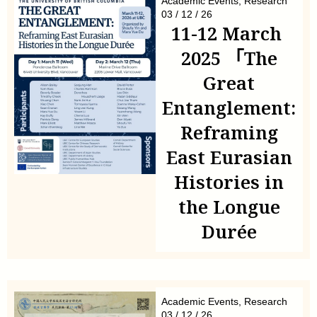
Academic Events
,
Research
03 / 12 / 26
11-12 March
2025 「The
Great
Entanglement:
Reframing
East Eurasian
Histories in
the Longue
Durée
Academic Events
,
Research
03 / 12 / 26