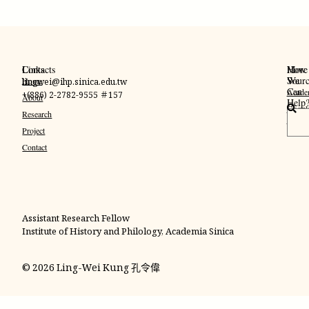
Links
Contacts
More
How
Sourc
We
Home
lingwei@ihp.sinica.edu.tw
Can
Acade
+(886) 2-2782-9555 ＃157
About
Help
Googl
搜
Research
Schola
尋
Project
Contact
Assistant Research Fellow
Institute of History and Philology, Academia Sinica
© 2026 Ling-Wei Kung 孔令偉