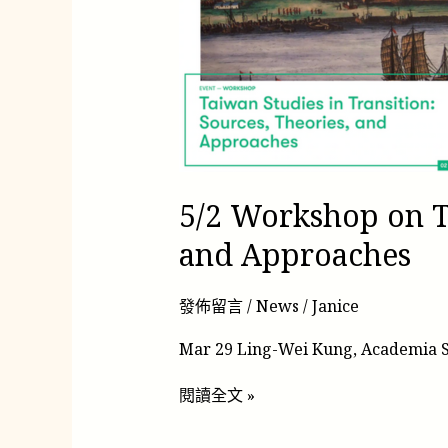
Studies
in
Transition:
Sources,
Theories,
and
Approaches
5/2 Workshop on Ta
and Approaches
發佈留言
/
News
/
Janice
Mar 29 Ling-Wei Kung, Academia Si
閱讀全文 »