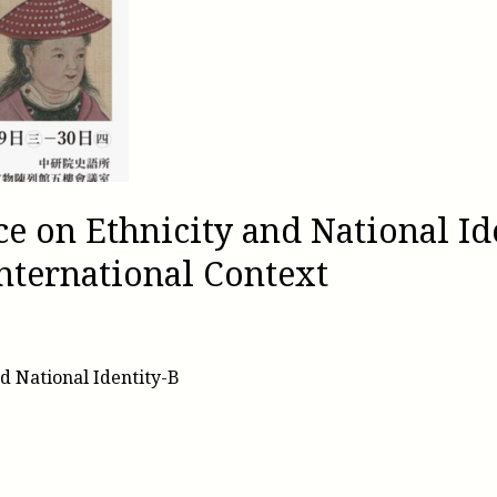
e on Ethnicity and National Id
nternational Context
d National Identity-B