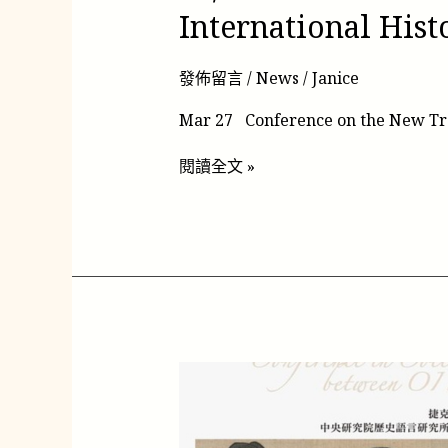
and
International Hist
East
Asia
in
發佈留言
/
News
/
Janice
the
Mar 27 Conference on the New Tre
20th
Century
閱讀全文 »
11/29-
30
Conference
on