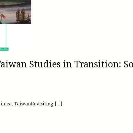
iwan Studies in Transition: So
nica, TaiwanRevisiting […]