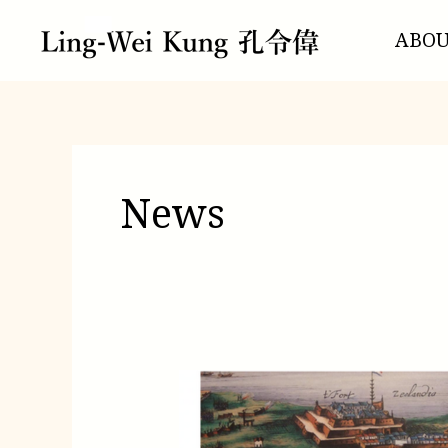
跳
文
至
章
ABO
主
分
要
頁
內
容
News
5/2
Workshop
on
Taiwan