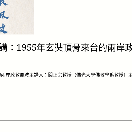
授演講：1955年玄奘頂骨來台的兩岸
骨來台的兩岸政教風波主講人：闞正宗教授（佛光大學佛教學系教授）