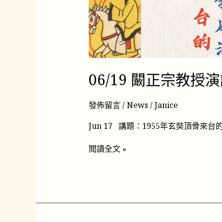
演
講：
1955
年
玄
奘
頂
06/19 闞正宗教
骨
來
台
發佈留言
/
News
/
Janice
的
兩
Jun 17 講題：1955年玄奘頂
岸
政
閱讀全文 »
教
風
波