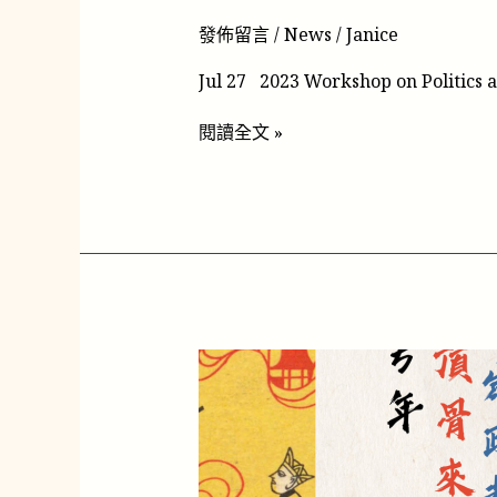
政
治
發佈留言
/
News
/
Janice
與
宗
Jul 27 2023 Workshop on Politics a
教
關
閱讀全文 »
係」
工
作
坊
06/19
闞
正
宗
教
授