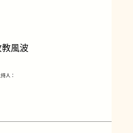
政教風波
主持人：