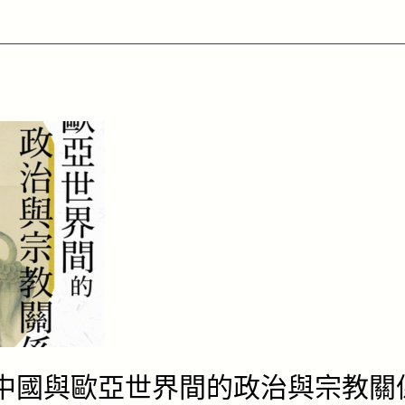
近世中國與歐亞世界間的政治與宗教