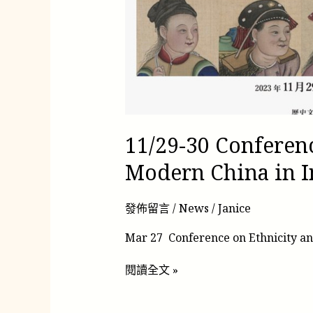
Ethnicity
and
National
Identity-
Building
in
Modern
China
in
11/29-30 Conferenc
International
Context
Modern China in I
發佈留言
/
News
/
Janice
Mar 27 Conference on Ethnicity an
閱讀全文 »