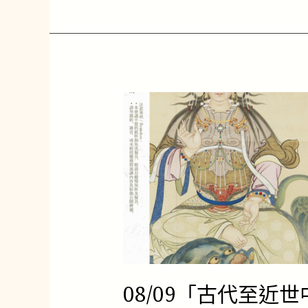
08/09「古
代
至
近
世
中
國
與
歐
亞
世
界
間
08/09「古代至
的