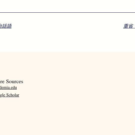
治話語
重省
re Sources
demia.edu
gle Scholar