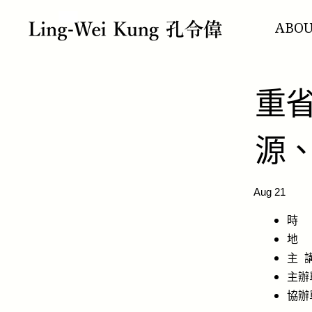
跳
至
ABO
主
要
內
容
重
源
Aug 21
時 間
地 點 
主 
主辦單
協辦單