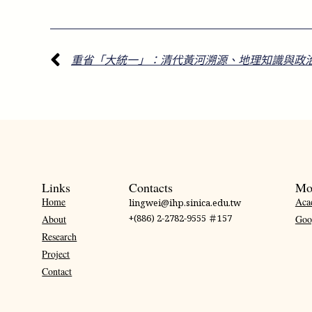
重省「大統一」：清代黃河溯源、地理知識與政
Links
Contacts
Mo
Home
Aca
lingwei@ihp.sinica.edu.tw
+(886) 2-2782-9555 ＃157
About
Goo
Research
Project
Contact