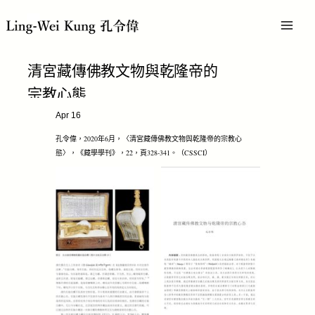
跳
MAI
至
主
MEN
要
內
清宮藏傳佛教文物與乾隆帝的
容
宗教心態
Apr 16
孔令偉，2020年6月，〈清宮藏傳佛教文物與乾隆帝的宗教心
態〉，《藏學學刊》，22，頁328-341。（CSSCI）