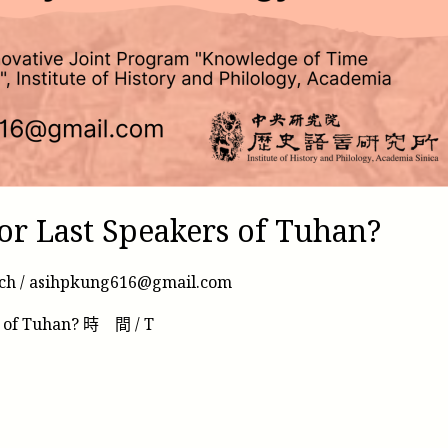
or Last Speakers of Tuhan?
ch
/
asihpkung616@gmail.com
s of Tuhan? 時 間 / T