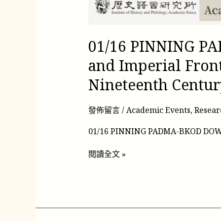
01/16 PINNING PA
and Imperial Fron
Nineteenth Centur
發佈留言
/
Academic Events
,
Resear
01/16 PINNING PADMA-BKOD DOWN:
閱讀全文 »