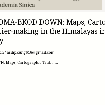
DMA-BKOD DOWN: Maps, Cartog
tier-making in the Himalayas i
y
ch
/
asihpkung616@gmail.com
 Maps, Cartographic Truth […]