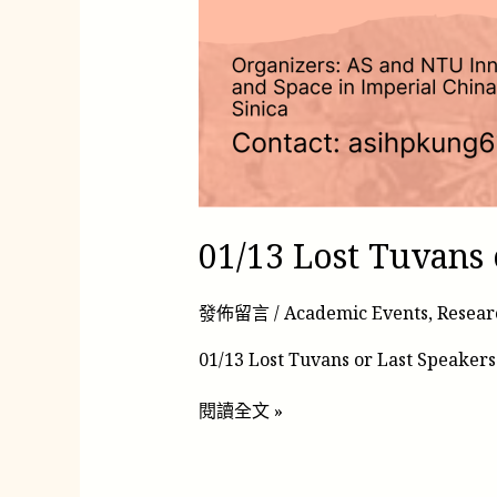
01/13 Lost Tuvans 
發佈留言
/
Academic Events
,
Resear
01/13 Lost Tuvans or Last Speaker
閱讀全文 »