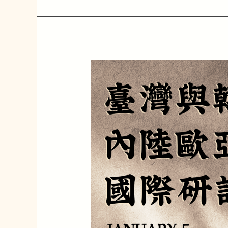
01/05
臺
灣
與
韓
國
的
內
陸
歐
亞
研
究
新
趨