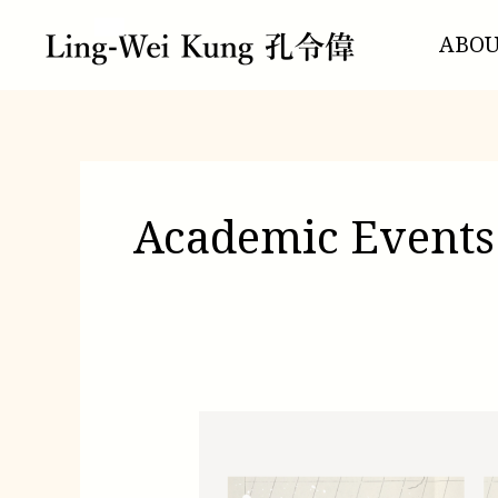
跳
文
至
章
ABO
主
分
要
頁
內
容
Academic Events
01/16
PINNING
PADMA-
BKOD