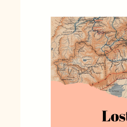
01/13
Lost
Tuvans
or
Last
Speakers
of
Tuhan?