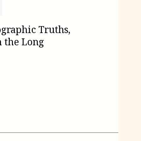
raphic Truths,
n the Long