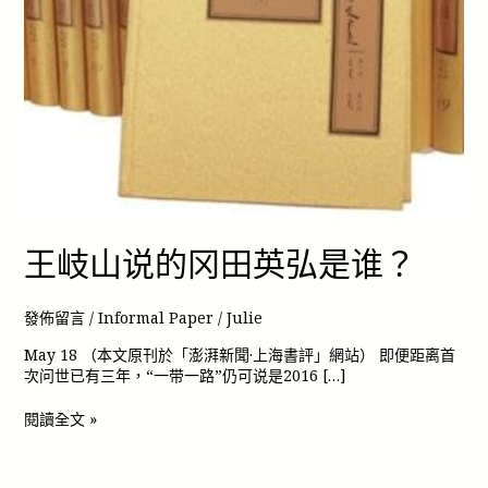
王岐山说的冈田英弘是谁？
發佈留言
/
Informal Paper
/
Julie
May 18 （本文原刊於「澎湃新聞·上海書評」網站） 即便距离首
次问世已有三年，“一带一路”仍可说是2016 […]
閱讀全文 »