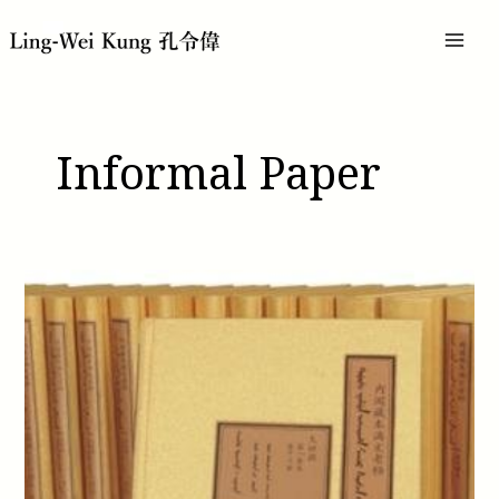
跳
文
MAI
至
章
主
分
MEN
要
頁
內
容
Informal Paper
王
岐
山
说
的
冈
田
英
弘
是
谁？