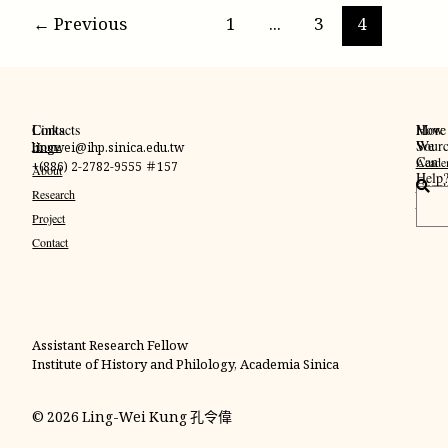
←
Previous
1
...
3
4
Links
Contacts
More
How
Sourc
We
Home
lingwei@ihp.sinica.edu.tw
Can
Acade
+(886) 2-2782-9555 ＃157
About
Help
Googl
搜
Research
Schola
尋
Project
Contact
Assistant Research Fellow
Institute of History and Philology, Academia Sinica
© 2026 Ling-Wei Kung 孔令偉