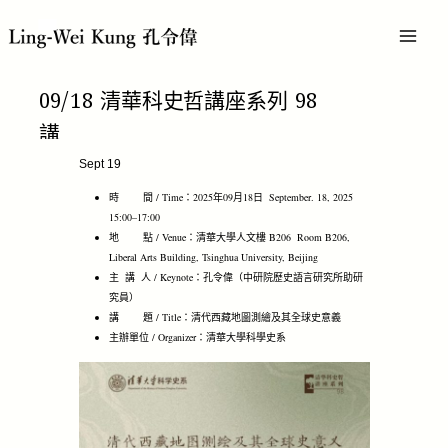
跳
MAI
至
主
MEN
要
內
09/18 清華科史哲講座系列 98
容
講
Sept 19
時 間 / Time：2025年09月18日 September. 18, 2025
15:00–17:00
地 點 / Venue：清華大學人文樓 B206 Room B206,
Liberal Arts Building, Tsinghua University, Beijing
主 講 人 / Keynote：孔令偉（中研院歷史語言研究所助研
究員）
講 題 / Title：清代西藏地圖測繪及其全球史意義
主辦單位 / Organizer：清華大學科學史系