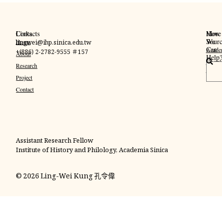
Links
Contacts
More
How
Sourc
We
Home
lingwei@ihp.sinica.edu.tw
Can
Acade
+(886) 2-2782-9555 ＃157
About
Help
Googl
搜
Research
Schola
尋
Project
Contact
Assistant Research Fellow
Institute of History and Philology, Academia Sinica
© 2026 Ling-Wei Kung 孔令偉