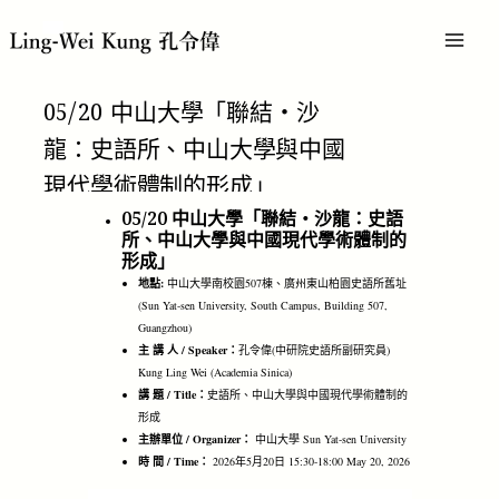
跳
MAI
至
主
MEN
要
內
05/20 中山大學「聯結‧沙
容
龍：史語所、中山大學與中國
現代學術體制的形成」
05/20 中山大學「聯結‧沙龍：史語
所、中山大學與中國現代學術體制的
形成」
地點:
中山大學南校園507棟、廣州東山柏園史語所舊址
(Sun Yat-sen University, South Campus, Building 507,
Guangzhou)
主 講 人 / Speaker：
孔令偉(中研院史語所副研究員)
Kung Ling Wei (Academia Sinica)
講 題 / Title：
史語所、中山大學與中國現代學術體制的
形成
主辦單位 / Organizer：
中山大學 Sun Yat-sen University
時 間 / Time：
2026年5月20日 15:30-18:00 May 20, 2026