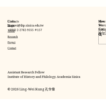
Links
Contacts
More
How
Sourc
We
Home
lingwei@ihp.sinica.edu.tw
Can
Acade
+(886) 2-2782-9555 ＃157
About
Help
Googl
搜
Research
Schola
尋
Project
Contact
Assistant Research Fellow
Institute of History and Philology, Academia Sinica
© 2026 Ling-Wei Kung 孔令偉